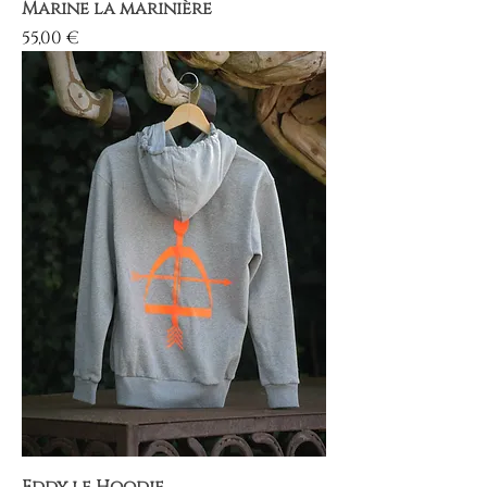
Marine la marinière
Prix
55,00 €
Eddy le Hoodie