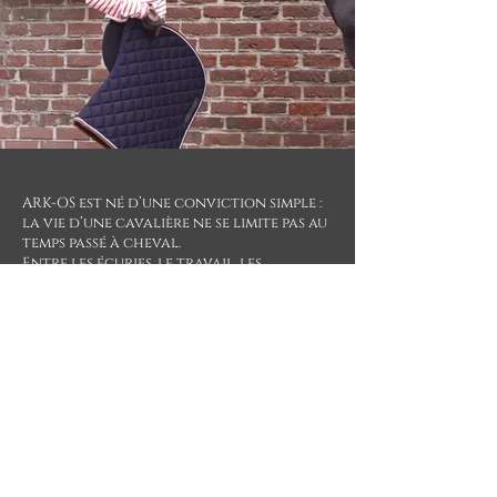
ARK-OS est né d’une conviction simple :
la vie d’une cavalière ne se limite pas au
temps passé à cheval.
Entre les écuries, le travail, les
déplacements et le quotidien, nous
avions besoin de vêtements capables de
suivre ce rythme de vie sans choisir
entre confort, fonctionnalité et
élégance.
ARK-OS imagine un workwear équestre
réinventé : des pièces pensées pour
accompagner les cavalières tout au
long de leurs journées, bien au-delà des
disciplines et des codes traditionnels
de l’équitation.