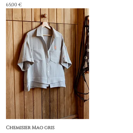
Prix
65,00 €
Chemisier Mao gris